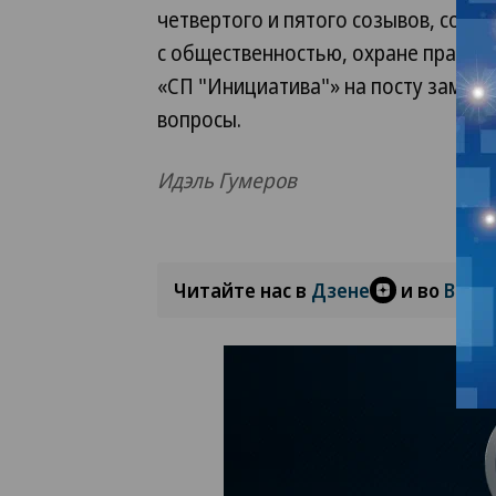
четвертого и пятого созывов, состо
с общественностью, охране прав и 
«СП "Инициатива"» на посту замес
вопросы.
Идэль Гумеров
Читайте нас в
Дзене
и во
Вкон