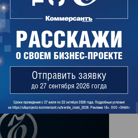
ял в постоянной комиссии по связям
свобод граждан и правовым вопросам. В ООО
тителя гендиректора курировал юридические
Поделиться
такте