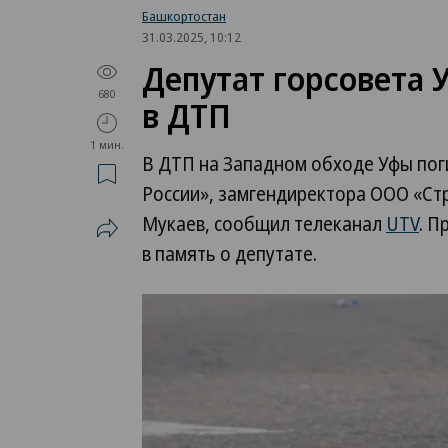
Башкортостан
31.03.2025, 10:12
Депутат горсовета 
680
в ДТП
1 мин.
В ДТП на Западном обходе Уфы пог
России», замгендиректора ООО «Ст
Мукаев, сообщил телеканал
UTV
. П
в память о депутате.