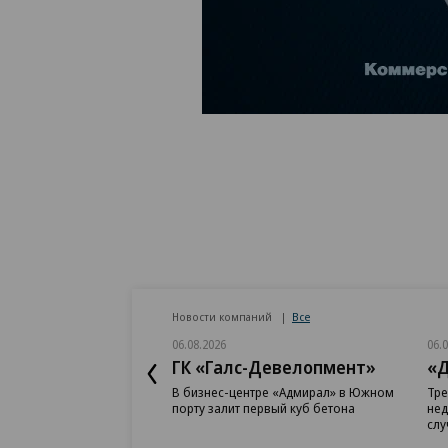
Новости компаний
Все
06.08.2026
06.
ГК «Галс-Девелопмент»
«Д
В бизнес-центре «Адмирал» в Южном
Тре
порту залит первый куб бетона
нед
слу