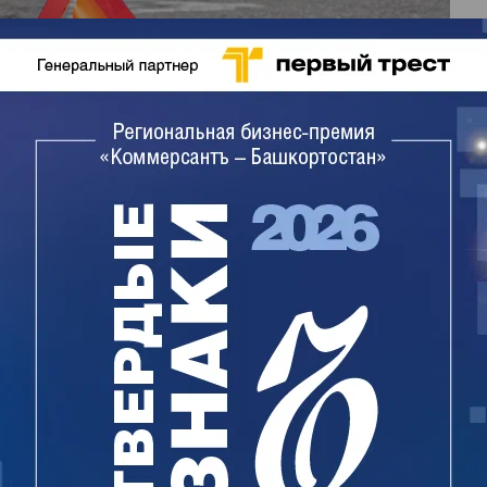
. По данным Госавтоинспекции, Lexus,
Мукаев, столкнулся с грузовиком Howo. Депутат
омобилей доставили в больницу.
в Уфе. Избирался в горсовет третьего,