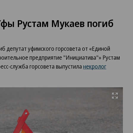
Уфы Рустам Мукаев погиб
иб депутат уфимского горсовета от «Единой
роительное предприятие "Инициатива"» Рустам
ресс-служба горсовета выпустила
некролог
Развернуть на весь экран
Фо
Иг
Ел
Ко