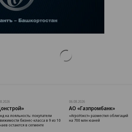
08.2026
06.08.2026
онстрой»
АО «Газпромбанк»
нд на лояльность: покупатели
«АгроНэкст» разместил облигаций
вижимости бизнес-класса в 9 из 10
на 700 млн юаней
чаев остаются в сегменте