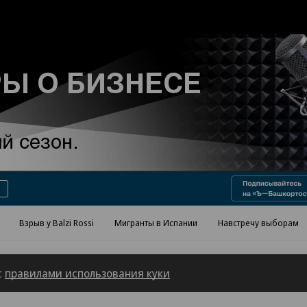
Реклама в «Ъ» www.kommersant.ru/ad
Взрыв у Balzi Rossi
Мигранты в Испании
Навстречу выборам
с
правилами использования куки