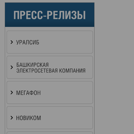
то:
орь
исеев,
ммерсантъ