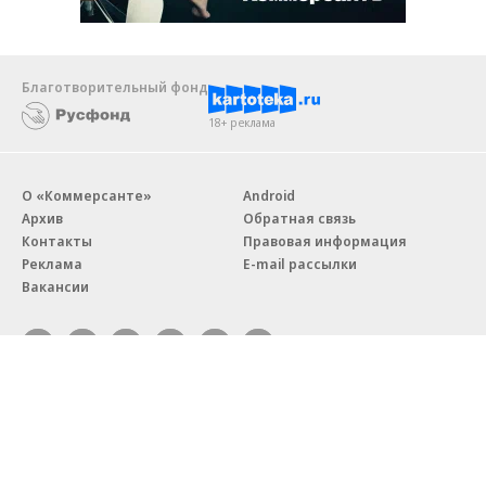
Благотворительный фонд
18+ реклама
О «Коммерсанте»
Android
Архив
Обратная связь
Контакты
Правовая информация
Реклама
E-mail рассылки
Вакансии
18+
© АО «Коммерсантъ». 127006, Москва, Оружейный переулок д. 41,
тел. +7 (495) 797-69-70.
Сетевое издание «Коммерсантъ» (доменное имя сайта:
kommersant.ru) зарегистрировано Федеральной службой