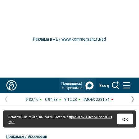
Реклама в «Ъ» www.kommersant.ru/ad
Коммерсантъ
Вход
$ 82,16
€ 94,83
¥ 12,23
IMOEX 2281,31
Предыдущая
С
страница
с
Оставаясь на сайте, вы соглашаетесь с
правилами использования
ОК
куки
Прикамье / Эксклюзив