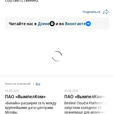
соответственно.
Поделиться
Читайте нас в
Дзене
и во
Вконтакте
Новости компаний
Все
06.08.2026
05.08.2026
ПАО «ВымпелКом»
ПАО «ВымпелКом»
«Билайн» расширил сеть между
Beeline Cloud и PlatformCraft
крупнейшими дата-центрами
запустили холодное S3-
Москвы
хранилище для архивных