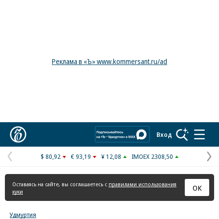
Реклама в «Ъ» www.kommersant.ru/ad
Коммерсантъ
Вход
$ 80,92
€ 93,19
¥ 12,08
IMOEX 2308,50
Предыдущая
С
страница
с
Оставаясь на сайте, вы соглашаетесь с
правилами использования
ОК
куки
Удмуртия