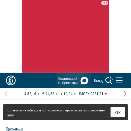
Реклама в «Ъ» www.kommersant.ru/ad
Коммерсантъ
Вход
$ 82,16
€ 94,83
¥ 12,24
IMOEX 2281,31
Предыдущая
С
страница
с
Оставаясь на сайте, вы соглашаетесь с
правилами использования
ОК
куки
Прикамье