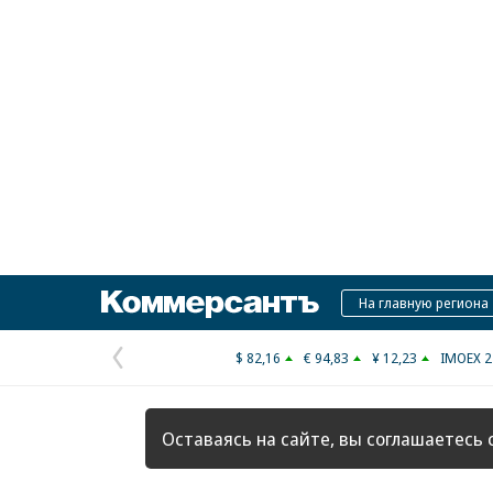
Коммерсантъ
На главную региона
$ 82,16
€ 94,83
¥ 12,23
IMOEX 2
Предыдущая
страница
Оставаясь на сайте, вы соглашаетесь 