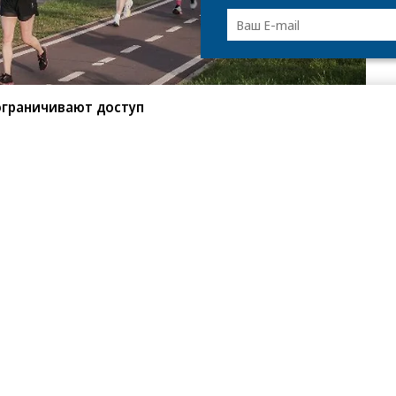
ограничивают доступ
ического полумарафона 21,1 км. 660
ий — школьники, студенты, ветераны спорта и
зкультуры — бежали при поддержке областного
ин Рудаков.
ие в полумарафоне, выйдя на старт дистанции 5