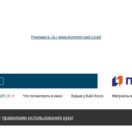
Реклама в «Ъ» www.kommersant.ru/ad
281,31
Что посмотреть в кино
Взрыв у Balzi Rossi
Мигранты в
с
правилами использования куки