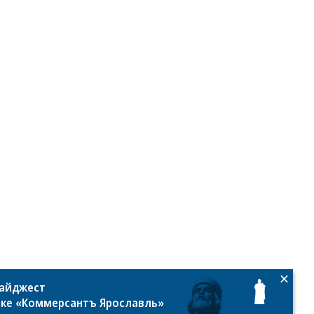
то:
митрий
даков,
legram-
дайджест
нал
лке «Коммерсантъ Ярославль»