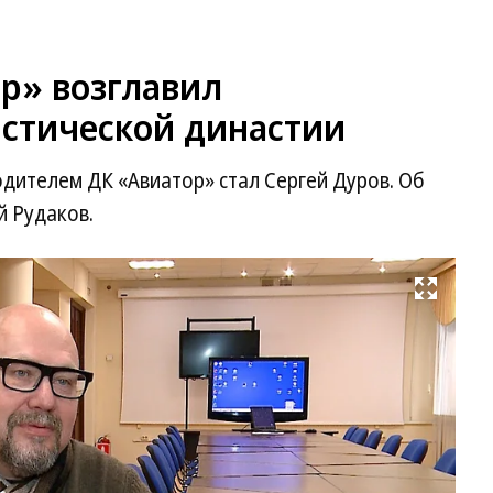
р» возглавил
истической династии
дителем ДК «Авиатор» стал Сергей Дуров. Об
й Рудаков.
Развернуть на весь экран
Фо
Д
Ру
Te
ка