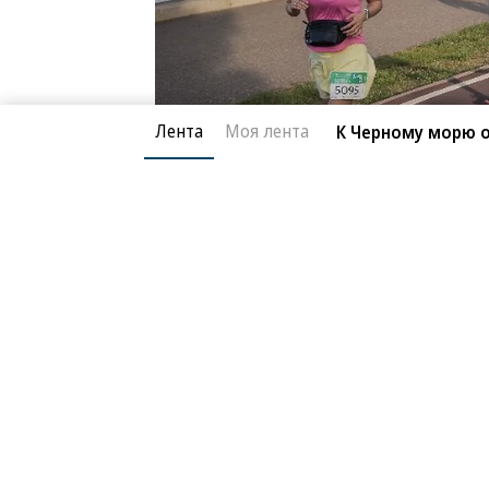
Лента
Моя лента
К Черному морю 
Фото: Дмитрий Рудаков, Telegram-канал
«Бежали дистанции от 3 км до класс
спортсменов из социальных категор
воспитанники школ адаптивной фи
правительства»,— рассказал господ
Он добавил, что и сам принял участ