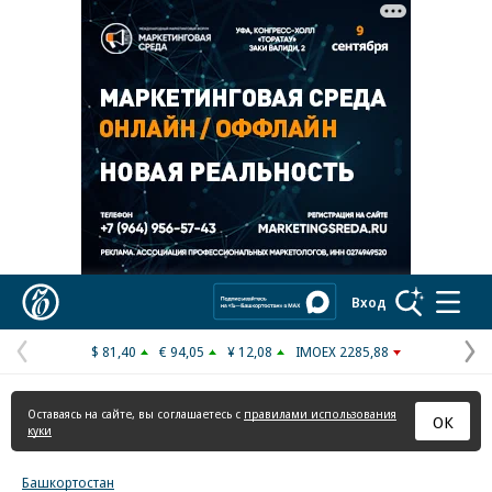
Реклама в «Ъ» www.kommersant.ru/ad
Коммерсантъ
Вход
$ 81,40
€ 94,05
¥ 12,08
IMOEX 2285,88
Предыдущая
С
страница
с
Оставаясь на сайте, вы соглашаетесь с
правилами использования
ОК
куки
Башкортостан