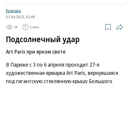
Культура
07.04.2025, 02:00
2K
3 мин.
Подсолнечный удар
Art Paris при ярком свете
В Париже с 3 по 6 апреля проходит 27-я
художественная ярмарка Art Paris, вернувшаяся
под гигантскую стеклянную крышу Большого
дворца — Гран-Пале. Среди 170 художественных
галерей из 25 стран и российская Alina Pinsky
Gallery. В живописном лабиринте блуждал
корреспондент “Ъ” во Франции
Алексей Тарханов.