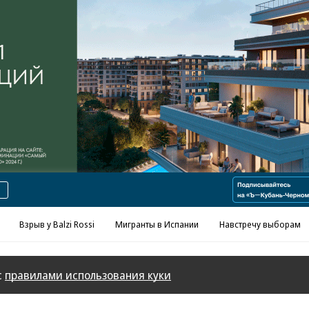
Реклама в «Ъ» www.kommersant.ru/ad
Взрыв у Balzi Rossi
Мигранты в Испании
Навстречу выборам
с
правилами использования куки