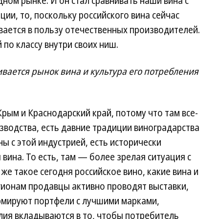
ом рынке. И он стал сравнивать наши вина с
ии, то, поскольку российского вина сейчас
вается в пользу отечественных производителей.
по классу внутри своих ниш.
вивается рынок вина и культура его потребления
ым и Краснодарский край, потому что там все-
водства, есть давние традиции виноградарства
ы с этой индустрией, есть исторически
вина. То есть, там — более зрелая ситуация с
 же такое сегодня российское вино, какие вина и
гионам продавцы активно проводят выставки,
рмируют портфели с лучшими марками,
лия вкладываются в то, чтобы потребитель