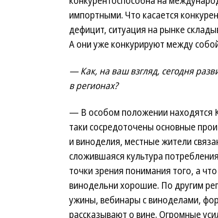
конкурентоспособна на международн
импортными. Что касается конкуренц
дефицит, ситуация на рынке склады
А они уже конкурируют между собой 
— Как, на ваш взгляд, сегодня раз
в регионах?
— В особом положении находятся Кр
таки сосредоточены основные произ
и виноделия, местные жители связан
сложившаяся культура потребления 
точки зрения понимания того, а что
винодельни хорошие. По другим ре
ужины, вебинары с виноделами, фо
рассказывают о вине. Огромные уси