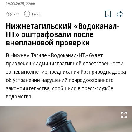
19.03.2025, 22:00
777
1 мин.
Нижнетагильский «Водоканал-
НТ» оштрафовали после
внеплановой проверки
В Нижнем Тагиле «Водоканал-НТ» будет
привлечен к административной ответственности
за невыполнение предписания Росприроднадзора
об устранении нарушений природоохранного
законодательства, сообщили в пресс-службе
ведомства.
Развернуть на