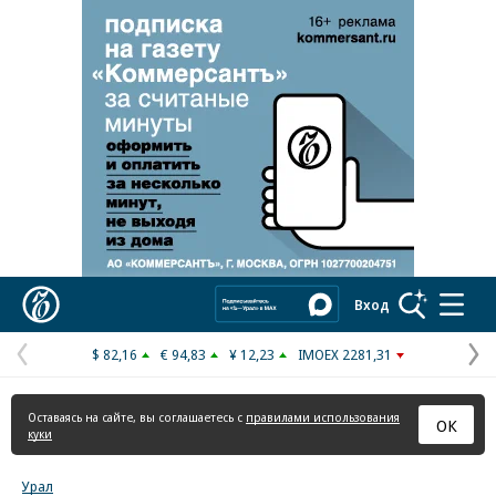
Реклама в «Ъ» www.kommersant.ru/ad
Коммерсантъ
Вход
$ 82,16
€ 94,83
¥ 12,23
IMOEX 2281,31
Предыдущая
С
страница
с
Оставаясь на сайте, вы соглашаетесь с
правилами использования
ОК
куки
Урал