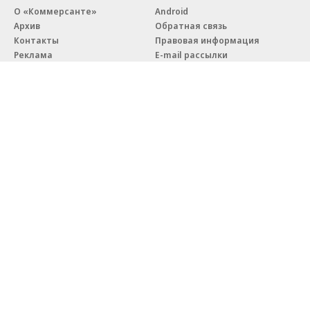
О «Коммерсанте»
Android
Архив
Обратная связь
Контакты
Правовая информация
Реклама
E-mail рассылки
Вакансии
18+
© АО «Коммерсантъ». 127006, Москва, Оружейный переулок д. 41,
тел. +7 (495) 797-69-70.
Сетевое издание «Коммерсантъ» (доменное имя сайта:
kommersant.ru) зарегистрировано Федеральной службой
по надзору в сфере связи, информационных технологий и массовых
коммуникаций (Роскомнадзор), регистрационный номер и дата
принятия решения о регистрации: серия
Эл № ФС77-76922
от 11 октября 2019 г.
Партнерские проекты/материалы, новости компаний, материалы
с пометкой «Промо» и «Официальное сообщение» опубликованы
на коммерческой основе.
На kommersant.ru применяются рекомендательные технологии.