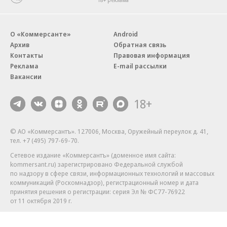
О «Коммерсанте»
Android
Архив
Обратная связь
Контакты
Правовая информация
Реклама
E-mail рассылки
Вакансии
18+
© АО «Коммерсантъ». 127006, Москва, Оружейный переулок д. 41,
тел. +7 (495) 797-69-70.
Сетевое издание «Коммерсантъ» (доменное имя сайта:
kommersant.ru) зарегистрировано Федеральной службой
по надзору в сфере связи, информационных технологий и массовых
коммуникаций (Роскомнадзор), регистрационный номер и дата
принятия решения о регистрации: серия
Эл № ФС77-76922
от 11 октября 2019 г.
Партнерские проекты/материалы, новости компаний, материалы
с пометкой «Промо» и «Официальное сообщение» опубликованы