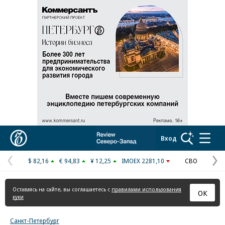
Реклама в «Ъ» www.kommersant.ru/ad
Коммерсантъ
Вход
$ 82,16
€ 94,83
¥ 12,25
IMOEX 2281,10
СВО
Предыдущая
С
страница
с
Оставаясь на сайте, вы соглашаетесь с
правилами использования
ОК
куки
Санкт-Петербург