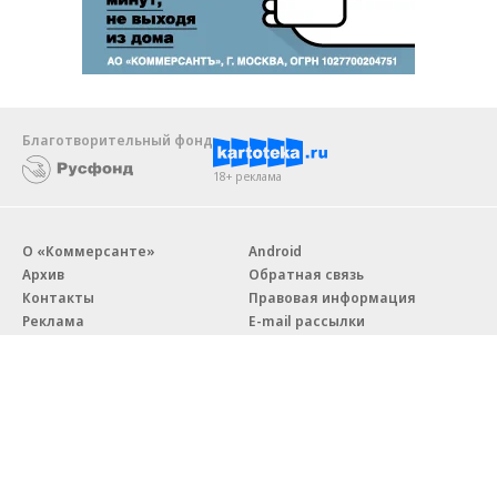
Благотворительный фонд
18+ реклама
О «Коммерсанте»
Android
Архив
Обратная связь
Контакты
Правовая информация
Реклама
E-mail рассылки
Вакансии
18+
© АО «Коммерсантъ». 127006, Москва, Оружейный переулок д. 41,
тел. +7 (495) 797-69-70.