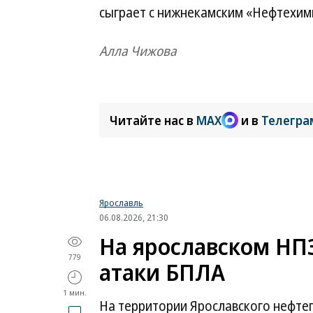
сыграет с нижнекамским «Нефтехим
Алла Чижова
Читайте нас в
MAX
и в
Телегра
Ярославль
06.08.2026, 21:30
На ярославском НП
779
атаки БПЛА
1 мин.
На территории Ярославского нефт