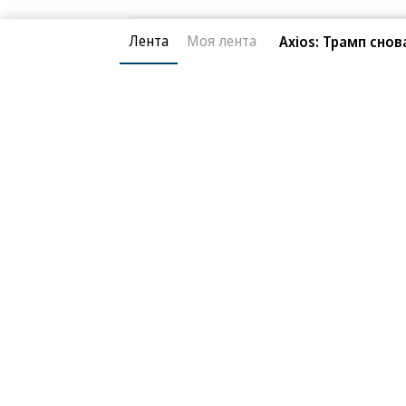
Читайте нас в
MAX
и в
Телегра
Лента
Моя лента
Axios: Трамп сно
Ярославль
06.08.2026, 20:46
В Ярославской обла
613
ливни
1 мин.
В Ярославской области 7 августа пр
этом предупредило областное упра