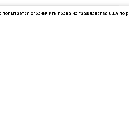
ме
ва попытается ограничить право на гражданство США по
сти 7 августа ожидаются
огнозируются грозы, сильные ливни и град. Об
вление МЧС.
Развернуть на весь экран