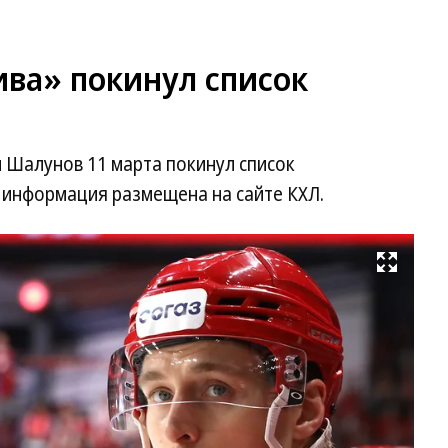
ва» покинул список
Шалунов 11 марта покинул список
информация размещена на сайте КХЛ.
Развернуть на весь экран
Фо
ХК
«Л