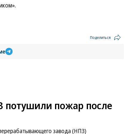
иком».
Поделиться
ме
З потушили пожар после
еперерабатывающего завода (НПЗ)