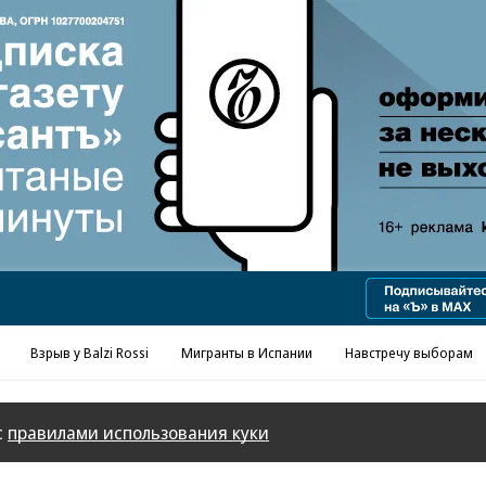
Реклама в «Ъ» www.kommersant.ru/ad
Взрыв у Balzi Rossi
Мигранты в Испании
Навстречу выборам
с
правилами использования куки