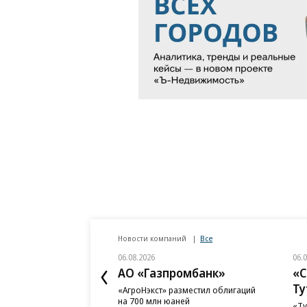
Новости компаний
Все
06.08.2026
06.
АО «Газпромбанк»
«С
Ту
«АгроНэкст» разместил облигаций
на 700 млн юаней
«Ту