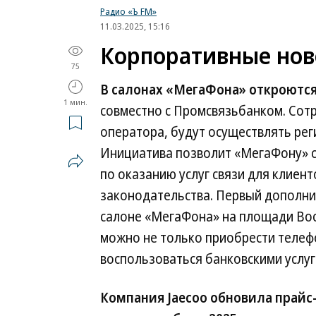
Радио «Ъ FM»
11.03.2025, 15:16
Корпоративные нов
75
В салонах «МегаФона» откроются
1 мин.
совместно с Промсвязьбанком. Сотр
оператора, будут осуществлять рег
Инициатива позволит «МегаФону» с
по оказанию услуг связи для клиент
законодательства. Первый дополни
салоне «МегаФона» на площади Восс
можно не только приобрести телефо
воспользоваться банковскими услуг
Компания Jaecoo обновила прайс-