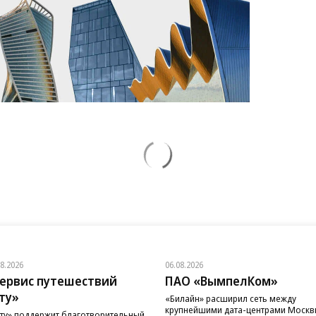
08.2026
06.08.2026
ервис путешествий
ПАО «ВымпелКом»
ту»
«Билайн» расширил сеть между
крупнейшими дата-центрами Моск
ту» поддержит благотворительный