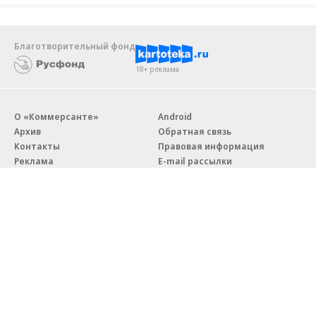
Благотворительный фонд
18+ реклама
О «Коммерсанте»
Android
Архив
Обратная связь
Контакты
Правовая информация
Реклама
E-mail рассылки
Вакансии
18+
© АО «Коммерсантъ». 127006, Москва, Оружейный переулок д. 41,
тел. +7 (495) 797-69-70.
Сетевое издание «Коммерсантъ» (доменное имя сайта:
kommersant.ru) зарегистрировано Федеральной службой
по надзору в сфере связи, информационных технологий и массовых