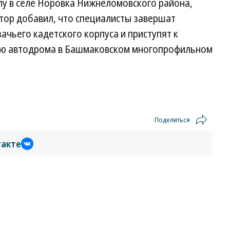
у в селе Норовка Нижнеломовского района,
тор добавил, что специалисты завершат
чьего кадетского корпуса и приступят к
нию автодрома в Башмаковском многопрофильном
Поделиться
такте