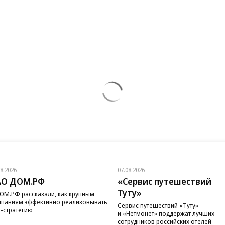
08.2026
07.08.2026
АО ДОМ.РФ
«Сервис путешествий
Туту»
ОМ.РФ рассказали, как крупным
паниям эффективно реализовывать
Сервис путешествий «Туту»
-стратегию
и «Нетмонет» поддержат лучших
сотрудников российских отелей