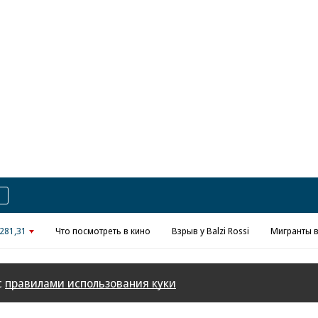
Реклама в «Ъ» www.kommersant.ru/ad
281,31
Что посмотреть в кино
Взрыв у Balzi Rossi
Мигранты в
с
правилами использования куки