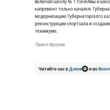
включая школу № 1 Пачелмы и школ
капремонт только начался. Губерна
модернизацию Губернаторского каза
реконструкции спортзала и созда
техникуме.
Павел Фролов
Читайте нас в
Дзене
и во
Вкон