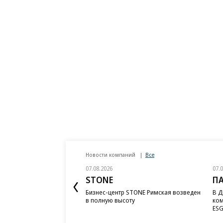
Новости компаний
Все
07.08.2026
07.
STONE
П
Бизнес-центр STONE Римская возведен
В Д
в полную высоту
ком
ESG