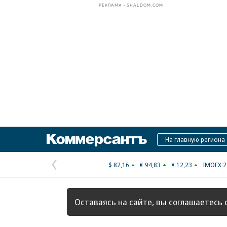
РЕКЛАМА • SHALDOM.COM
Коммерсантъ
На главную региона
$ 82,16
€ 94,83
¥ 12,23
IMOEX 2
Предыдущая
страница
Оставаясь на сайте, вы соглашаетесь 