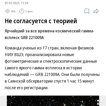
05.03.2025, 15:34
906
3 мин.
Не согласуется с теорией
Ярчайший за все времена космический гамма-
всплеск GRB 221009A
Команда ученых из 17 стран, включая физиков
НИУ ВШЭ, проанализировала новые
фотометрические и спектроскопические данные
самого яркого гамма-всплеска в истории
наблюдений — GRB 221009A. Они были получены
в Саянской обсерватории спустя 1 час 15 минут
после его регистрации.
Развернуть на