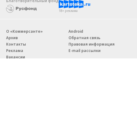
Благотворительный фонд
18+ реклама
О «Коммерсанте»
Android
Архив
Обратная связь
Контакты
Правовая информация
Реклама
E-mail рассылки
Вакансии
18+
© АО «Коммерсантъ». 127006, Москва, Оружейный переулок д. 41,
тел. +7 (495) 797-69-70.
Сетевое издание «Коммерсантъ» (доменное имя сайта:
kommersant.ru) зарегистрировано Федеральной службой
по надзору в сфере связи, информационных технологий и массовых
коммуникаций (Роскомнадзор), регистрационный номер и дата
принятия решения о регистрации: серия
Эл № ФС77-76922
от 11 октября 2019 г.