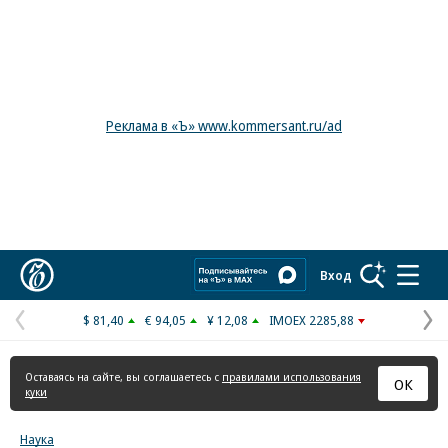
Реклама в «Ъ» www.kommersant.ru/ad
Коммерсантъ
Вход
$ 81,40
€ 94,05
¥ 12,08
IMOEX 2285,88
Предыдущая
С
страница
с
Оставаясь на сайте, вы соглашаетесь с
правилами использования
ОК
куки
Наука