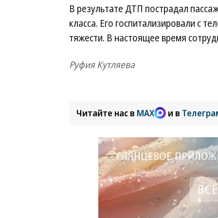
В результате ДТП пострадал пасса
класса. Его госпитализировали с т
тяжести. В настоящее время сотруд
Руфия Кутляева
Читайте нас в
MAX
и в
Телегра