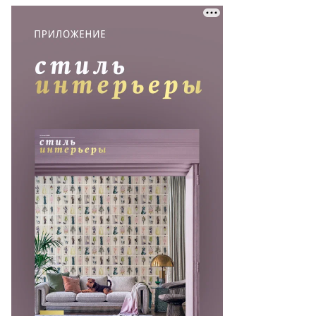
то:
ргей
мохин,
ммерсантъ