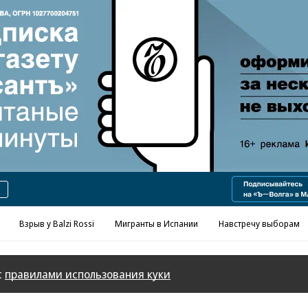
Реклама в «Ъ» www.kommersant.ru/ad
Взрыв у Balzi Rossi
Мигранты в Испании
Навстречу выборам
с
правилами использования куки