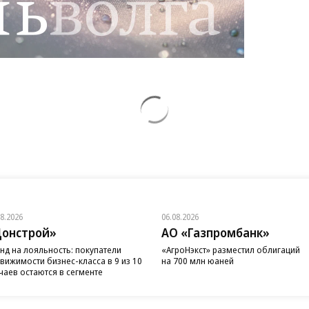
08.2026
06.08.2026
онстрой»
АО «Газпромбанк»
нд на лояльность: покупатели
«АгроНэкст» разместил облигаций
вижимости бизнес-класса в 9 из 10
на 700 млн юаней
чаев остаются в сегменте