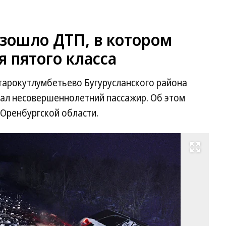
зошло ДТП, в котором
 пятого класса
Старокутлумбетьево Бугурусланского района
ал несовершеннолетний пассажир. Об этом
Оренбургской области.
Развернуть на весь экран
Фо
Се
Ер
Ко