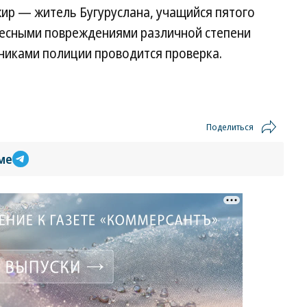
жир — житель Бугуруслана, учащийся пятого
елесными повреждениями различной степени
никами полиции проводится проверка.
Поделиться
ме