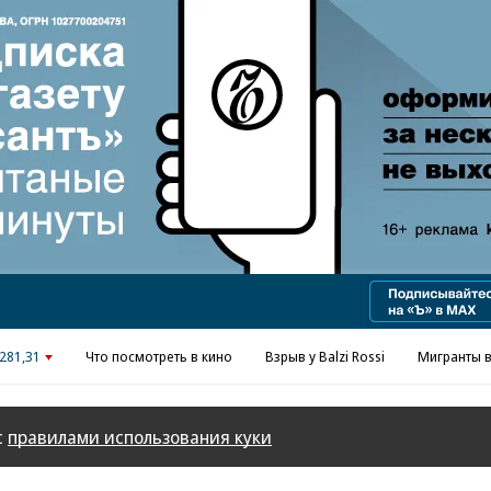
Реклама в «Ъ» www.kommersant.ru/ad
281,31
Что посмотреть в кино
Взрыв у Balzi Rossi
Мигранты в
с
правилами использования куки