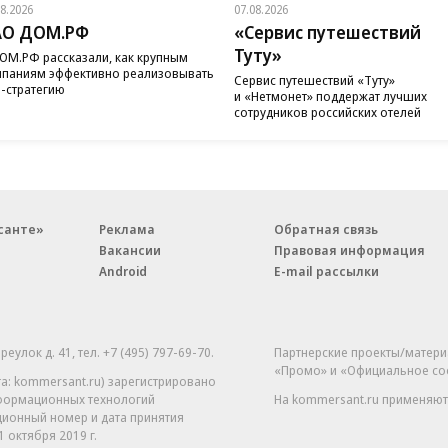
08.2026
07.08.2026
АО ДОМ.РФ
«Сервис путешествий
Туту»
ОМ.РФ рассказали, как крупным
паниям эффективно реализовывать
Сервис путешествий «Туту»
-стратегию
и «Нетмонет» поддержат лучших
сотрудников российских отелей
санте»
Реклама
Обратная связь
Вакансии
Правовая информация
Android
E-mail рассылки
реулок д. 41,
тел. +7 (495) 797-69-70.
Партнерские проекты/матери
«Промо» и «Официальное со
а: kommersant.ru) зарегистрировано
нформационных технологий
На kommersant.ru применяют
ционный номер и дата принятия
1 октября 2019 г.