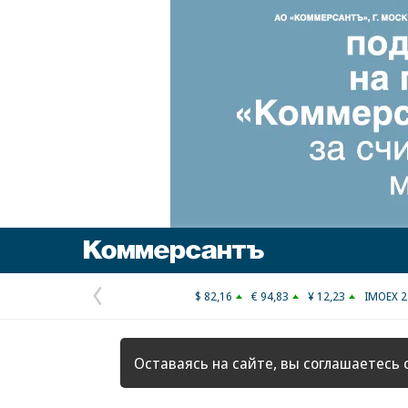
Коммерсантъ
$ 82,16
€ 94,83
¥ 12,23
IMOEX 2
Предыдущая
страница
Оставаясь на сайте, вы соглашаетесь 