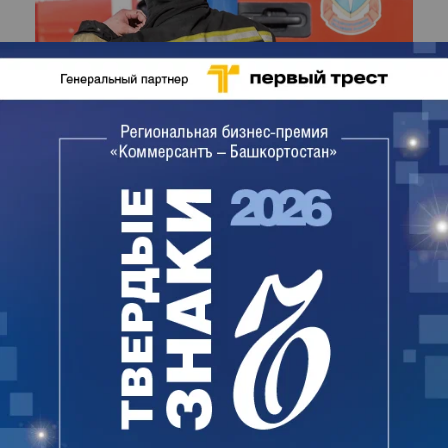
Фото: Игорь Елисеев, Коммерсантъ
Первое сообщение о пожаре от пресс-службы
Главного управления МЧС России по Башкирии
было опубликовано накануне в 21:37.
О ликвидации открытого горения в ведомстве
отчитались в два часа ночи. В тушении пожара
участвовали 50 сотрудников, было привлечено
15 единиц техники, в том числе, пожарный поезд.