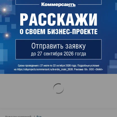
Расследование причин и обстоятельств
инцидента контролирует прокуратура Ленинского
района Уфы.
Идэль Гумеров
Поделиться
Читайте нас в
Дзене
и во
Вконтакте
Новости компаний
Все