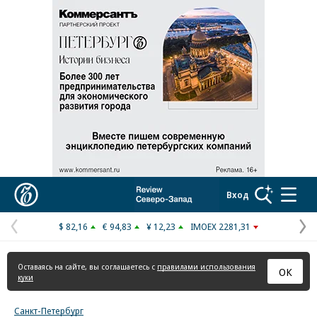
Реклама в «Ъ» www.kommersant.ru/ad
Коммерсантъ
Вход
$ 82,16
€ 94,83
¥ 12,23
IMOEX 2281,31
Предыдущая
С
страница
с
Оставаясь на сайте, вы соглашаетесь с
правилами использования
ОК
куки
Санкт-Петербург