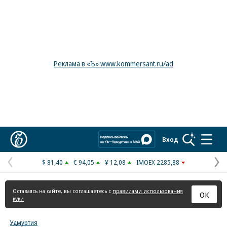
Реклама в «Ъ» www.kommersant.ru/ad
Коммерсантъ
Вход
$ 81,40
€ 94,05
¥ 12,08
IMOEX 2285,88
Предыдущая
С
страница
с
Оставаясь на сайте, вы соглашаетесь с
правилами использования
ОК
куки
Удмуртия