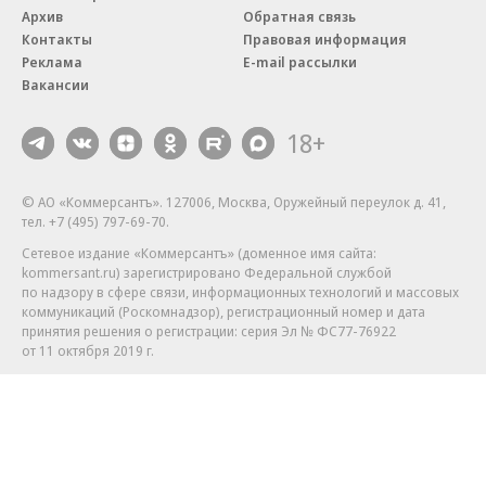
Архив
Обратная связь
Контакты
Правовая информация
Реклама
E-mail рассылки
Вакансии
18+
© АО «Коммерсантъ». 127006, Москва, Оружейный переулок д. 41,
тел. +7 (495) 797-69-70.
Сетевое издание «Коммерсантъ» (доменное имя сайта:
kommersant.ru) зарегистрировано Федеральной службой
по надзору в сфере связи, информационных технологий и массовых
коммуникаций (Роскомнадзор), регистрационный номер и дата
принятия решения о регистрации: серия
Эл № ФС77-76922
от 11 октября 2019 г.
Партнерские проекты/материалы, новости компаний, материалы
с пометкой «Промо» и «Официальное сообщение» опубликованы
на коммерческой основе.
На kommersant.ru применяются рекомендательные технологии.
Подробнее