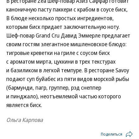
В ресторане Zea шеф-повар Азиз Саффар готовит
каноничную пасту паккери с крабом в соусе биск,
В блюде несколько простых ингредиентов,
которым биск придает заключительную ноту.
Шеф-повар Grand Cru Давид Эммерле предлагает
своим гостям элегантное мишленовское блюдо:
тигровые креветки на гриле с соусом биск
с ароматом мирта, цуккини в трех текстурах
и базиликом в легкой темпуре. В ресторане Savoy
подают суп буйабес из пяти видов морской рыбы
(бармунди, пагр, группер, рэд снеппер
и пинджало), неотъемлемой частью которого
является биск.
Ольга Карпова
Поделиться