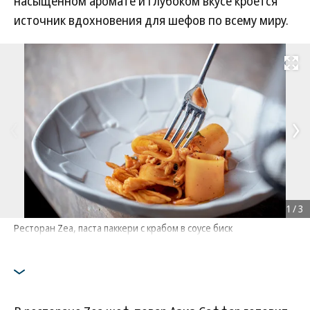
насыщенном аромате и глубоком вкусе кроется
источник вдохновения для шефов по всему миру.
Развернуть на
1
/
3
Ресторан Zea, паста паккери с крабом в соусе биск