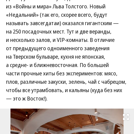
из «Войны и мира» Льва Толстого. Новый
«Недальний» (так его, скорее всего, будут
называть завсегдатаи) оказался гигантским —
на 250 посадочных мест. Тут и две веранды,
и несколько залов, и VIP-комнаты. В отличие
от предыдущего одноименного заведения
на Тверском бульваре, кухня не японская,
а средне- и ближневосточная. По большей
части прочные хиты без экспериментов: мясо,
плов, различные закуски, зелень, чай с чабрецом,
чтобы все утрамбовать, и кальяны (куда без них
— это ж Восток!).
Развернуть на