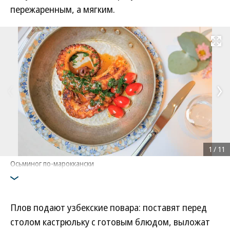
пережаренным, а мягким.
Развернуть на
1
/
11
Осьминог по-мароккански
Плов подают узбекские повара: поставят перед
столом кастрюльку с готовым блюдом, выложат