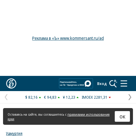
Реклама в «Ъ» www.kommersant.ru/ad
Коммерсантъ
Вход
$ 82,16
€ 94,83
¥ 12,23
IMOEX 2281,31
Предыдущая
С
страница
с
Оставаясь на сайте, вы соглашаетесь с
правилами использования
ОК
куки
Удмуртия