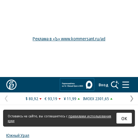
Реклама в «Ъ» www.kommersant.ru/ad
Коммерсантъ
Вход
$ 80,92
€ 93,19
¥ 11,99
IMOEX 2301,65
Предыдущая
С
страница
с
Оставаясь на сайте, вы соглашаетесь с
правилами использования
ОК
куки
Южный Урал