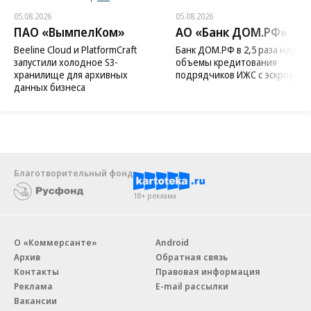
05.08.2026
05.08.2026
ПАО «ВымпелКом»
АО «Банк ДОМ.РФ»
Beeline Cloud и PlatformCraft
Банк ДОМ.РФ в 2,5 раза нараст
запустили холодное S3-
объемы кредитования
хранилище для архивных
подрядчиков ИЖС с эскроу
данных бизнеса
Благотворительный фонд
18+ реклама
О «Коммерсанте»
Android
Архив
Обратная связь
Контакты
Правовая информация
Реклама
E-mail рассылки
Вакансии