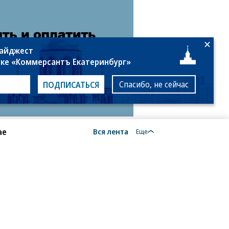
дайджест
лке «Коммерсантъ Екатеринбург»
Спасибо, не сейчас
ПОДПИСАТЬСЯ
ае
Вся лента
Еще
18+
алы, новости компаний, материалы с пометкой