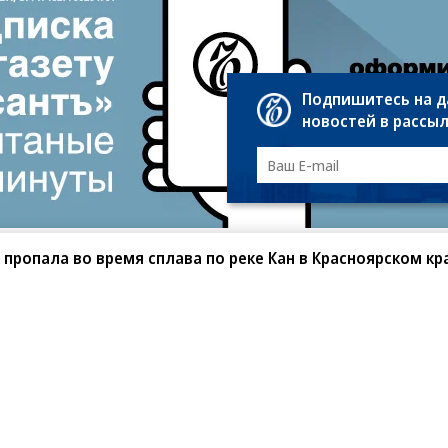
Подпишитесь на 
новостей в рассы
 пропала во время сплава по реке Кан в Красноярском кр
санте»
Реклама
Обратная связь
Вакансии
Правовая информация
Android
E-mail рассылки
реулок д. 41,
тел. +7 (495) 797-69-70.
Партнерские проекты/матери