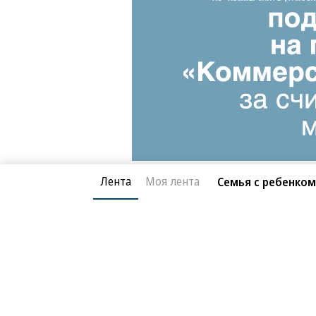
Лента
Моя лента
Семья с ребенком
Благотворительный фонд
О «Коммер
Архив
Контакты
18+ реклама
© АО «Коммерсантъ». 127006, Москва, Оружейный пе