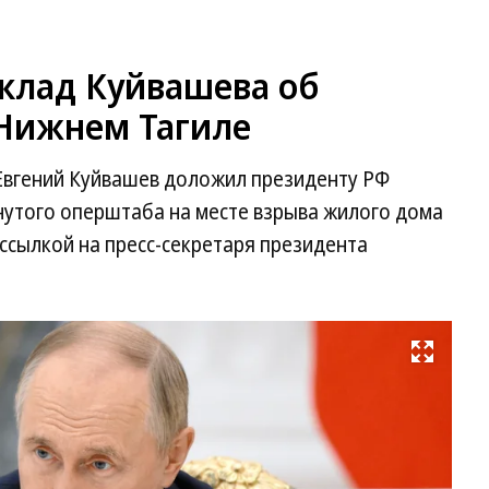
клад Куйвашева об
Нижнем Тагиле
Евгений Куйвашев доложил президенту РФ
нутого оперштаба на месте взрыва жилого дома
ссылкой на пресс-секретаря президента
Развернуть на весь экран
Фо
пр
сл
пр