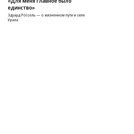
«Для меня главное было
единство»
Эдуард Россель — о жизненном пути и силе
Урала