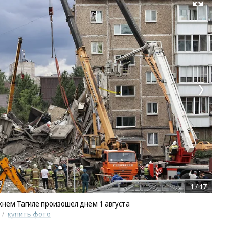
Развернуть на весь экран
1
/
17
жнем Тагиле произошел днем 1 августа
/
купить фото