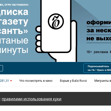
Реклама в «Ъ» www.kommersant.ru/ad
281,31
Что посмотреть в кино
Взрыв у Balzi Rossi
Мигранты в
с
правилами использования куки