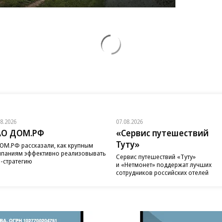
08.2026
07.08.2026
АО ДОМ.РФ
«Сервис путешествий
Туту»
ОМ.РФ рассказали, как крупным
паниям эффективно реализовывать
Сервис путешествий «Туту»
-стратегию
и «Нетмонет» поддержат лучших
сотрудников российских отелей