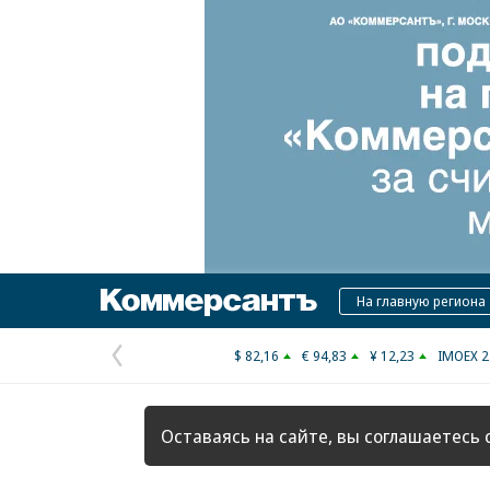
Коммерсантъ
На главную региона
$ 82,16
€ 94,83
¥ 12,23
IMOEX 2
Предыдущая
страница
Оставаясь на сайте, вы соглашаетесь 