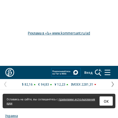
Реклама в «Ъ» www.kommersant.ru/ad
Коммерсантъ
Вход
$ 82,16
€ 94,83
¥ 12,23
IMOEX 2281,31
Предыдущая
С
страница
с
Оставаясь на сайте, вы соглашаетесь с
правилами использования
ОК
куки
Украина