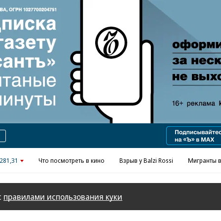
Реклама в «Ъ» www.kommersant.ru/ad
281,31
Что посмотреть в кино
Взрыв у Balzi Rossi
Мигранты в
с
правилами использования куки