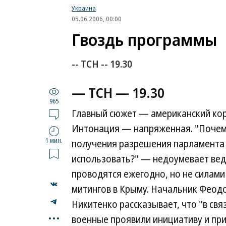
Украина
05.06.2006, 00:00
Гвоздь программы
-- ТСН --
19.30
— ТСН —
19.30
965
Главный сюжет — американский кор
Интонация — напряженная. "Почему
1 мин.
получения разрешения парламента 
использовать?" — недоумевает веду
проводятся ежегодно, но не силам
митингов в Крыму. Начальник Феод
Никитенко рассказывает, что "в св
...
военные проявили инициативу и при