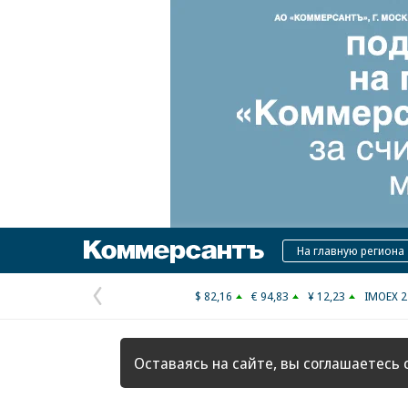
Коммерсантъ
На главную региона
$ 82,16
€ 94,83
¥ 12,23
IMOEX 2
Предыдущая
страница
Оставаясь на сайте, вы соглашаетесь 