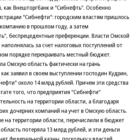
, как Внешторгбанк и "Сибнефть". Особенно
страции "Сибнефти": городским властям пришлось
 компанию в прошлом году, а затем
ь", беспрецедентные преференции. Власти Омской
 наполнялась за счет налоговых поступлений от
ном порядке перекраивать местный бюджет.
ла Омскую область фактически на грань
как заявил в своем выступлении господин Кудрин,
бнефти" около 14 млрд рублей. Причем эти средства
ьтате того, что предприятия "Сибнефти"
ельность на территории области, а благодаря
воих дочерних компаний на учет в Омскую область.
е на территории области, перечислили в бюджет
область потеряла 13 млрд рублей, и эти деньги
чет федеральной казны, поскольку у властей