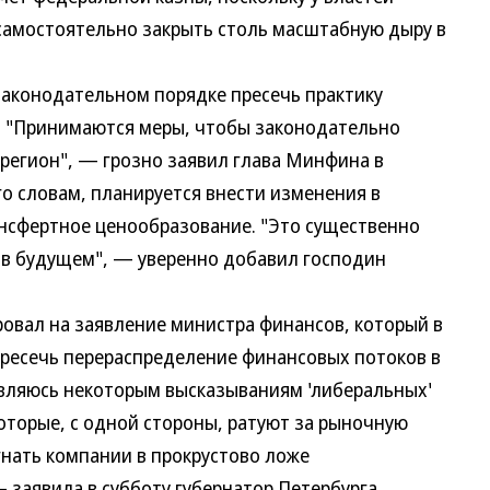
самостоятельно закрыть столь масштабную дыру в
конодательном порядке пресечь практику
 "Принимаются меры, чтобы законодательно
 регион", — грозно заявил глава Минфина в
го словам, планируется внести изменения в
нсфертное ценообразование. "Это существенно
в в будущем", — уверенно добавил господин
вал на заявление министра финансов, который в
пресечь перераспределение финансовых потоков в
дивляюсь некоторым высказываниям 'либеральных'
оторые, с одной стороны, ратуют за рыночную
гнать компании в прокрустово ложе
 заявила в субботу губернатор Петербурга