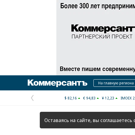
Коммерсантъ
На главную региона
$ 82,16
€ 94,83
¥ 12,23
IMOEX 2
Предыдущая
страница
Оставаясь на сайте, вы соглашаетесь 