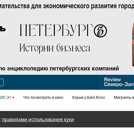
281,31
Что посмотреть в кино
Взрыв у Balzi Rossi
Мигранты в
с
правилами использования куки