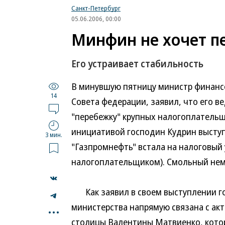
Санкт-Петербург
05.06.2006, 00:00
Минфин не хочет п
Его устраивает стабильность
В минувшую пятницу министр финансо
14
Совета федерации, заявил, что его 
"перебежку" крупных налогоплательщи
инициативой господин Кудрин выступи
3 мин.
"Газпромнефть" встала на налоговый 
налогоплательщиком). Смольный неме
Как заявил в своем выступлении го
...
министерства напрямую связана с ак
столицы Валентины Матвиенко, котор