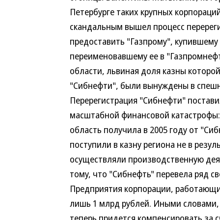
Петербурге таких крупных корпораций
скандальным вышел процесс перереги
предоставить "Газпрому", купившему
переименовавшему ее в "Газпромнефт
области, львиная доля казны которой
"Сибнефти", были вынуждены в спеш
Перерегистрация "Сибнефти" постави
масштабной финансовой катастрофы: 
область получила в 2005 году от "Си
поступили в казну региона не в резул
осуществляли производственную деят
тому, что "Сибнефть" перевела ряд с
Предприятия корпорации, работающи
лишь 1 млрд рублей. Иными словами, 
теперь придется компенсировать за с