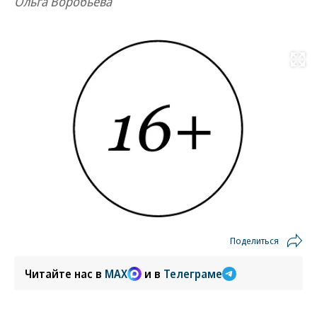
Ольга Воробьева
Развернуть на
Поделиться
Читайте нас в
MAX
и в
Телеграме