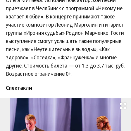
Олега Митяева. Исполнитель авторской песни
приезжает в Челябинск с программой «Никому не
хватает любви». В концерте принимают также
участие композитор Леонид Марголин и гитарист
группы «Ирония судьбы» Родион Марченко. Гости
выступления смогут услышать такие популярные
песни, как «Неутешительные выводы», «Как
здорово», «Соседка», «Француженка» и многие
другие. Стоимость билета — от 1,3 до 3,7 тыс. руб.
Возрастное ограничение 0+.
Спектакли
Развернуть на