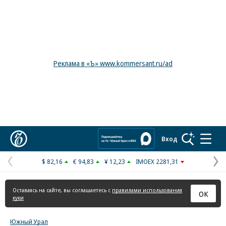
Реклама в «Ъ» www.kommersant.ru/ad
Коммерсантъ
Вход
$ 82,16
€ 94,83
¥ 12,23
IMOEX 2281,31
Предыдущая
С
страница
с
Оставаясь на сайте, вы соглашаетесь с
правилами использования
ОК
куки
Южный Урал