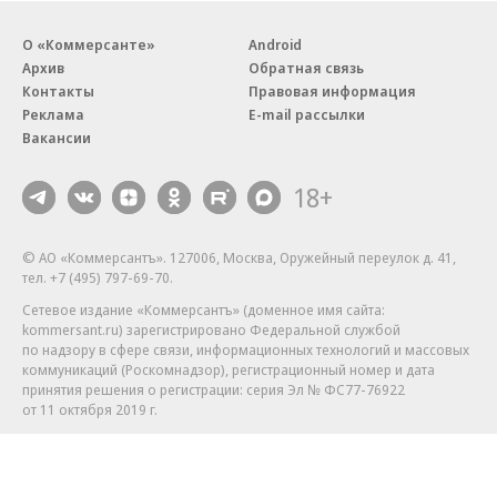
О «Коммерсанте»
Android
Архив
Обратная связь
Контакты
Правовая информация
Реклама
E-mail рассылки
Вакансии
18+
© АО «Коммерсантъ». 127006, Москва, Оружейный переулок д. 41,
тел. +7 (495) 797-69-70.
Сетевое издание «Коммерсантъ» (доменное имя сайта:
kommersant.ru) зарегистрировано Федеральной службой
по надзору в сфере связи, информационных технологий и массовых
коммуникаций (Роскомнадзор), регистрационный номер и дата
принятия решения о регистрации: серия
Эл № ФС77-76922
от 11 октября 2019 г.
Партнерские проекты/материалы, новости компаний, материалы
с пометкой «Промо» и «Официальное сообщение» опубликованы
на коммерческой основе.