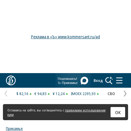
Реклама в «Ъ» www.kommersant.ru/ad
Коммерсантъ
Вход
$ 82,16
€ 94,83
¥ 12,24
IMOEX 2295,93
СВО
Предыдущая
С
страница
с
Оставаясь на сайте, вы соглашаетесь с
правилами использования
ОК
куки
Прикамье