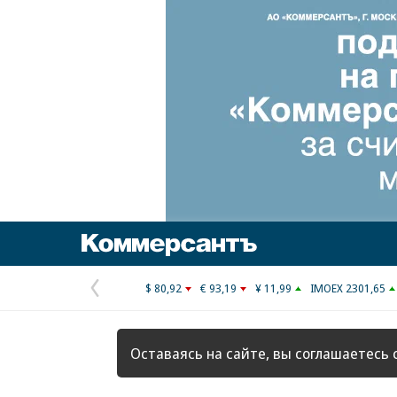
Коммерсантъ
$ 80,92
€ 93,19
¥ 11,99
IMOEX 2301,65
Предыдущая
страница
Оставаясь на сайте, вы соглашаетесь 