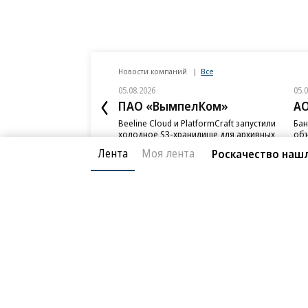
Новости компаний
Все
05.08.2026
05.
ПАО «ВымпелКом»
АО
Beeline Cloud и PlatformCraft запустили
Бан
холодное S3-хранилище для архивных
объ
данных бизнеса
ИЖС
Лента
Моя лента
Роскачество нашл
Благотворительный фонд
О «Коммер
Архив
Контакты
18+ реклама