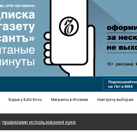
Реклама в «Ъ» www.kommersant.ru/ad
Взрыв у Balzi Rossi
Мигранты в Испании
Навстречу выборам
с
правилами использования куки