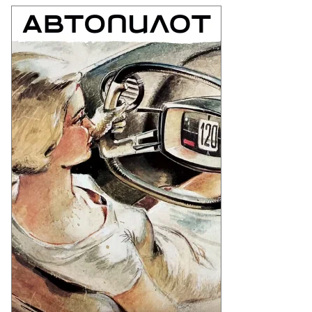
адимир
ленский
то:
uters