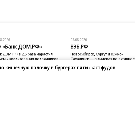
08.2026
05.08.2026
 «Банк ДОМ.РФ»
ВЭБ.РФ
к ДОМ.РФ в 2,5 раза нарастил
Новосибирск, Сургут и Южно-
емы кредитования подрядчиков
Сахалинск — в лидерах по активнос
 с эскроу
реализации ГЧП
о кишечную палочку в бургерах пяти фастфудов
санте»
Реклама
Обратная связь
Вакансии
Правовая информация
Android
E-mail рассылки