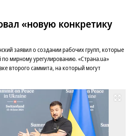
овал «новую конкретику
ский заявил о создании рабочих групп, которые
 по мирному урегулированию. «Страна.ua»
вке второго саммита, на который могут
Развернуть на весь экран
Вл
Зе
Фо
Re