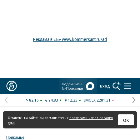
Реклама в «Ъ» www.kommersant.ru/ad
Коммерсантъ
Вход
$ 82,16
€ 94,83
¥ 12,23
IMOEX 2281,31
Предыдущая
С
страница
с
Оставаясь на сайте, вы соглашаетесь с
правилами использования
ОК
куки
Прикамье