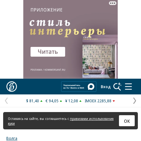
Реклама в «Ъ» www.kommersant.ru/ad
Коммерсантъ
Вход
$ 81,40
€ 94,05
¥ 12,08
IMOEX 2285,88
Предыдущая
С
страница
с
Оставаясь на сайте, вы соглашаетесь с
правилами использования
ОК
куки
Волга