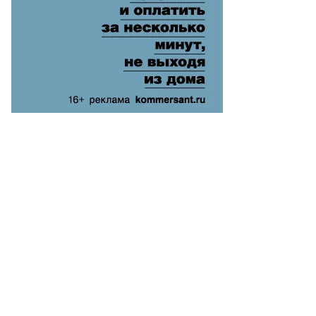
ммерсантъ