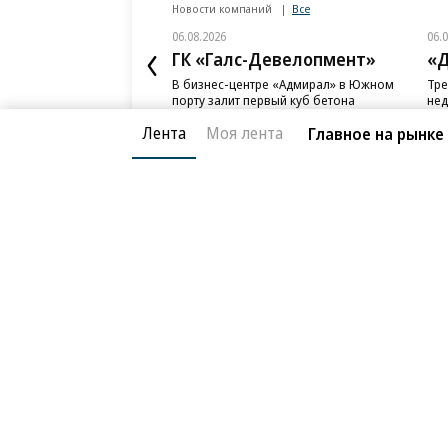
Новости компаний
Все
06.08.2026
06.
ГК «Галс-Девелопмент»
«Д
В бизнес-центре «Адмирал» в Южном
Тре
порту залит первый куб бетона
нед
слу
Лента
Моя лента
Главное на рынке
Благотворительный фонд
О «Коммер
Архив
Контакты
18+ реклама
© АО «Коммерсантъ». 127006, Москва, Оружейный пе
Сетевое издание «Коммерсантъ» (доменное имя сайт
Федеральной службой по надзору в сфере связи, и
и массовых коммуникаций (Роскомнадзор), регистра
решения о регистрации: серия
Эл № ФС77-76922
от 1