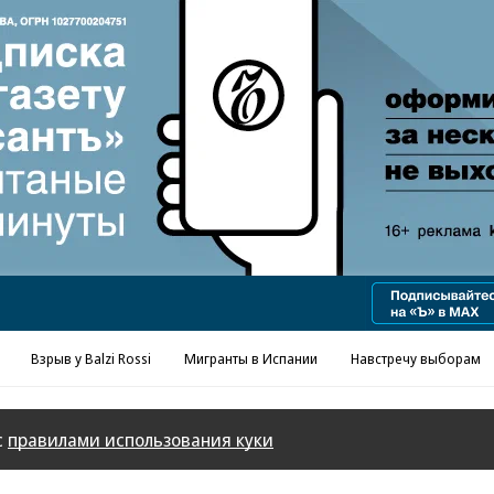
Реклама в «Ъ» www.kommersant.ru/ad
Взрыв у Balzi Rossi
Мигранты в Испании
Навстречу выборам
с
правилами использования куки