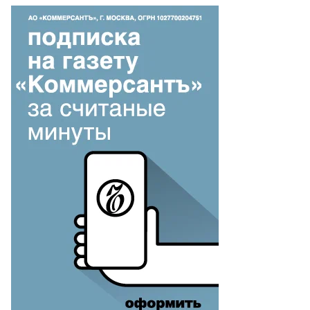
то:
лагия
хонова,