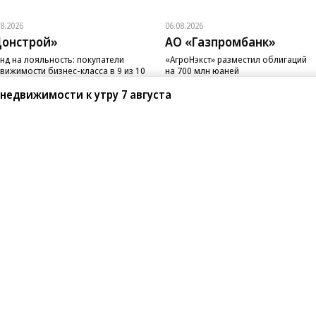
08.2026
06.08.2026
онстрой»
АО «Газпромбанк»
нд на лояльность: покупатели
«АгроНэкст» разместил облигаций
вижимости бизнес-класса в 9 из 10
на 700 млн юаней
чаев остаются в сегменте
 недвижимости к утру 7 августа
санте»
Реклама
Обратная связь
Вакансии
Правовая информация
Android
E-mail рассылки
реулок д. 41,
тел. +7 (495) 797-69-70.
Партнерские проекты/матери
«Промо» и «Официальное со
а: kommersant.ru) зарегистрировано
нформационных технологий
На kommersant.ru применяют
ционный номер и дата принятия
1 октября 2019 г.