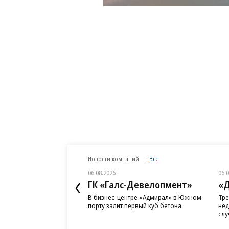
Новости компаний
Все
06.08.2026
06.
ГК «Галс-Девелопмент»
«Д
В бизнес-центре «Адмирал» в Южном
Тре
порту залит первый куб бетона
нед
слу