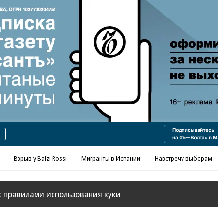
Реклама в «Ъ» www.kommersant.ru/ad
Взрыв у Balzi Rossi
Мигранты в Испании
Навстречу выборам
с
правилами использования куки