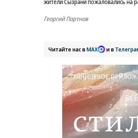
жители Сызрани пожаловались на р
Георгий Портнов
Читайте нас в
MAX
и в
Телегра