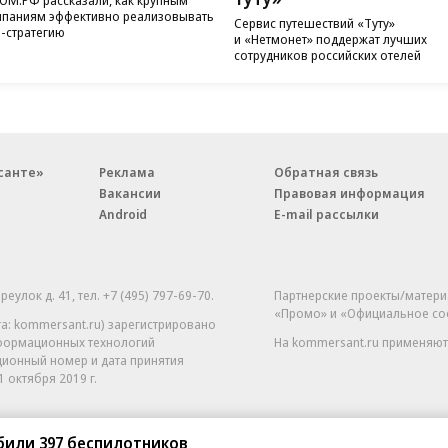
паниям эффективно реализовывать
Сервис путешествий «Туту»
-стратегию
и «Нетмонет» поддержат лучших
сотрудников российских отелей
санте»
Реклама
Обратная связь
Вакансии
Правовая информация
Android
E-mail рассылки
реулок д. 41,
тел. +7 (495) 797-69-70.
Партнерские проекты/матери
«Промо» и «Официальное со
а: kommersant.ru) зарегистрировано
нформационных технологий
На kommersant.ru применяют
ционный номер и дата принятия
1 октября 2019 г.
били 397 беспилотников