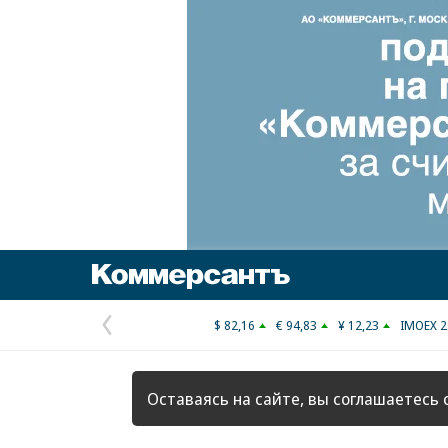
Коммерсантъ
$ 82,16
€ 94,83
¥ 12,23
IMOEX 2
Предыдущая
страница
Оставаясь на сайте, вы соглашаетесь 