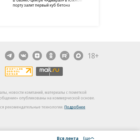
порту залит первый куб бетона
недвижимости бизнес-клас
на 700 млн юаней
крупнейшими дата-центр
холодное S3-хранилище 
объемы кредитования п
«Туту» поддержит благо
случаев остаются в сегме
данных бизнеса
ИЖС с эскроу
фонд «Линия Жизни»
18+
алы, новости компаний, материалы с пометкой
общение» опубликованы на коммерческой основе.
ся рекомендательные технологии.
Подробнее
Вся лента
Еще