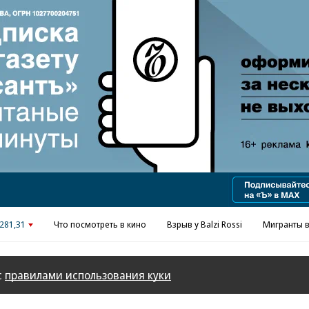
Реклама в «Ъ» www.kommersant.ru/ad
281,31
Что посмотреть в кино
Взрыв у Balzi Rossi
Мигранты в
с
правилами использования куки