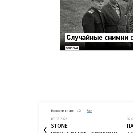
Новости компаний
Все
07.08.2026
07.
STONE
П
Бизнес-центр STONE Римская возведен
В Д