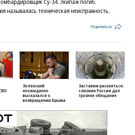
омбардировщик Су-34. Экипаж погиб.
я называлась техническая неисправность.
Поделиться
Зеленский
Заставим раскаяться:
СВО
неожиданно
союзник России дал
высказался о
грозное обещание
возвращении Крыма