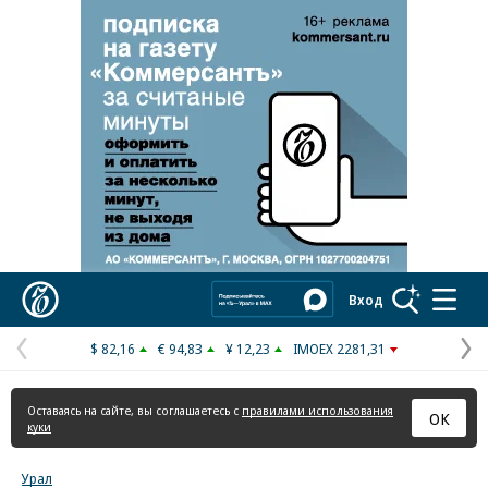
Реклама в «Ъ» www.kommersant.ru/ad
Коммерсантъ
Вход
$ 82,16
€ 94,83
¥ 12,23
IMOEX 2281,31
Предыдущая
С
страница
с
Оставаясь на сайте, вы соглашаетесь с
правилами использования
ОК
куки
Урал