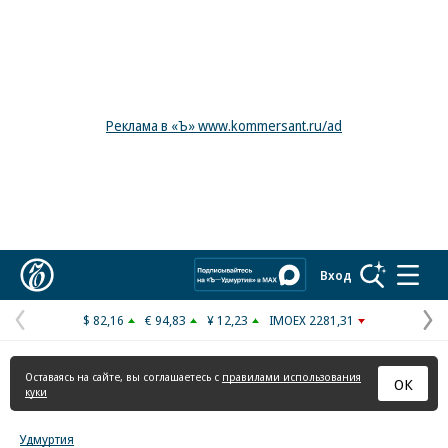
Реклама в «Ъ» www.kommersant.ru/ad
Коммерсантъ
Вход
$ 82,16
€ 94,83
¥ 12,23
IMOEX 2281,31
Предыдущая
С
страница
с
Оставаясь на сайте, вы соглашаетесь с
правилами использования
ОК
куки
Удмуртия