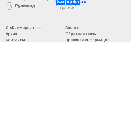
18+ реклама
О «Коммерсанте»
Android
Архив
Обратная связь
Контакты
Правовая информация
Реклама
E-mail рассылки
Вакансии
18+
© АО «Коммерсантъ». 127006, Москва, Оружейный переулок д. 41,
тел. +7 (495) 797-69-70.
Сетевое издание «Коммерсантъ» (доменное имя сайта:
kommersant.ru) зарегистрировано Федеральной службой
по надзору в сфере связи, информационных технологий и массовых
коммуникаций (Роскомнадзор), регистрационный номер и дата
принятия решения о регистрации: серия
Эл № ФС77-76922
от 11 октября 2019 г.