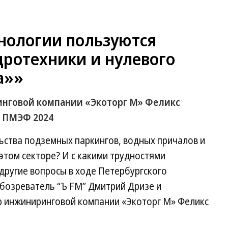
хнологии пользуются
дротехники и нулевого
а»»
нговой компании «Экоторг М» Феликс
а ПМЭФ 2024
льства подземных паркингов, водных причалов и
этом секторе? И с какими трудностями
 другие вопросы в ходе Петербургского
бозреватель “Ъ FM” Дмитрий Дризе и
р инжиниринговой компании «Экоторг М» Феликс