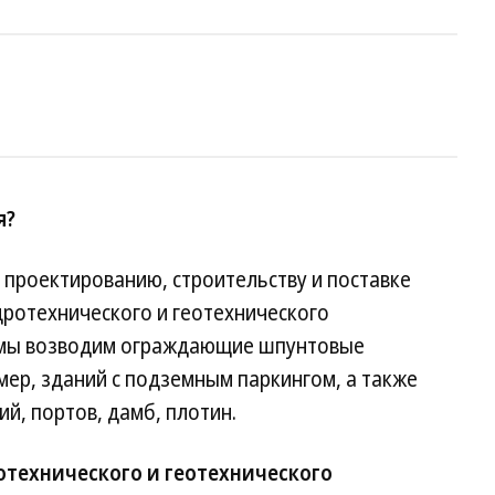
я?
 проектированию, строительству и поставке
дротехнического и геотехнического
, мы возводим ограждающие шпунтовые
мер, зданий с подземным паркингом, а также
й, портов, дамб, плотин.
отехнического и геотехнического