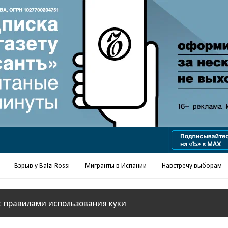
Реклама в «Ъ» www.kommersant.ru/ad
Взрыв у Balzi Rossi
Мигранты в Испании
Навстречу выборам
с
правилами использования куки