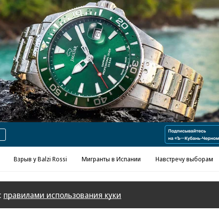
Реклама в «Ъ» www.kommersant.ru/ad
Взрыв у Balzi Rossi
Мигранты в Испании
Навстречу выборам
с
правилами использования куки