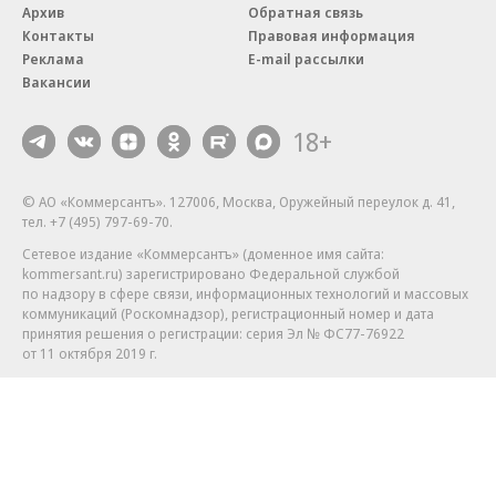
Архив
Обратная связь
Контакты
Правовая информация
Реклама
E-mail рассылки
Вакансии
18+
© АО «Коммерсантъ». 127006, Москва, Оружейный переулок д. 41,
тел. +7 (495) 797-69-70.
Сетевое издание «Коммерсантъ» (доменное имя сайта:
kommersant.ru) зарегистрировано Федеральной службой
по надзору в сфере связи, информационных технологий и массовых
коммуникаций (Роскомнадзор), регистрационный номер и дата
принятия решения о регистрации: серия
Эл № ФС77-76922
от 11 октября 2019 г.
Партнерские проекты/материалы, новости компаний, материалы
с пометкой «Промо» и «Официальное сообщение» опубликованы
на коммерческой основе.
На kommersant.ru применяются рекомендательные технологии.
Подробнее