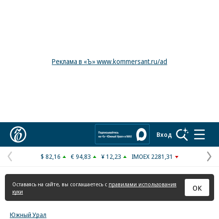
Реклама в «Ъ» www.kommersant.ru/ad
Коммерсантъ
Вход
$ 82,16
€ 94,83
¥ 12,23
IMOEX 2281,31
Предыдущая
С
страница
с
Оставаясь на сайте, вы соглашаетесь с
правилами использования
ОК
куки
Южный Урал