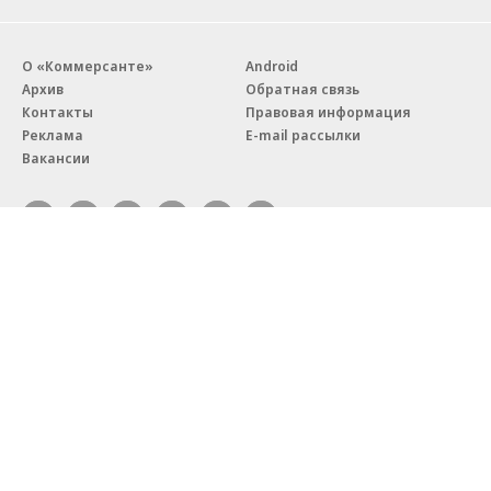
О «Коммерсанте»
Android
Архив
Обратная связь
Контакты
Правовая информация
Реклама
E-mail рассылки
Вакансии
18+
© АО «Коммерсантъ». 127006, Москва, Оружейный переулок д. 41,
тел. +7 (495) 797-69-70.
Сетевое издание «Коммерсантъ» (доменное имя сайта:
kommersant.ru) зарегистрировано Федеральной службой
по надзору в сфере связи, информационных технологий и массовых
коммуникаций (Роскомнадзор), регистрационный номер и дата
принятия решения о регистрации: серия
Эл № ФС77-76922
от 11 октября 2019 г.
Партнерские проекты/материалы, новости компаний, материалы
с пометкой «Промо» и «Официальное сообщение» опубликованы