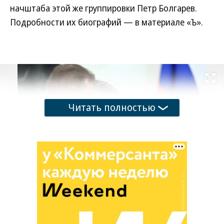
начштаба этой же группировки Петр Болгарев.
Подробности их биографий — в материале «Ъ».
Развернуть на
Читать полностью
Денис Лямин (слева) и Валерий Солодчук (в центре)
Фото: пресс-служба президента РФ