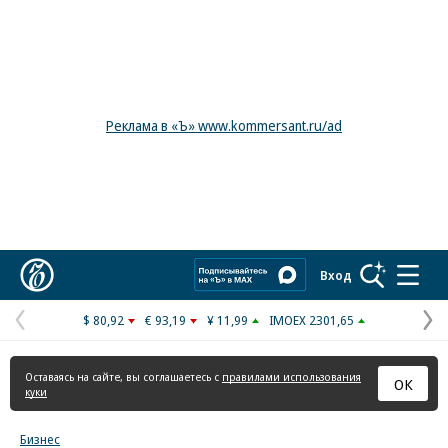
Реклама в «Ъ» www.kommersant.ru/ad
Коммерсантъ
Вход
$ 80,92
€ 93,19
¥ 11,99
IMOEX 2301,65
Предыдущая
С
страница
с
Оставаясь на сайте, вы соглашаетесь с
правилами использования
ОК
куки
Бизнес