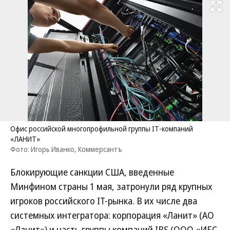
Развернуть на
Офис российской многопрофильной группы IT-компаний
«ЛАНИТ»
Фото: Игорь Иванко, Коммерсантъ
Блокирующие санкции США, введенные
Минфином страны 1 мая, затронули ряд крупных
игроков российского IT-рынка. В их числе два
системных интегратора: корпорация «Ланит» (АО
«Ланит») и часть группы компаний IBS (ООО «ИБС