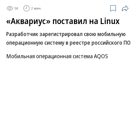
5K
2 мин.
«Аквариус» поставил на Linux
Разработчик зарегистрировал свою мобильную
операционную систему в реестре российского ПО
Мобильная операционная система AQOS
производителя электроники «Аквариус» включена
в реестр Минцифры. Она исключает сервисы
Google для защиты конфиденциальности
пользователей и выполнена на ядре Linux, хотя
ранее планировалась ее разработка на базе ОС
Android. Компания планирует интегрировать
систему на свои устройства, при этом участники
рынка оценивают спрос на российские мобильные
системы как невысокий.