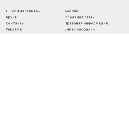
О «Коммерсанте»
Android
Архив
Обратная связь
Контакты
Правовая информация
Реклама
E-mail рассылки
Вакансии
18+
© АО «Коммерсантъ». 127006, Москва, Оружейный переулок д. 41,
тел. +7 (495) 797-69-70.
Сетевое издание «Коммерсантъ» (доменное имя сайта:
kommersant.ru) зарегистрировано Федеральной службой
по надзору в сфере связи, информационных технологий и массовых
коммуникаций (Роскомнадзор), регистрационный номер и дата
принятия решения о регистрации: серия
Эл № ФС77-76922
от 11 октября 2019 г.
Партнерские проекты/материалы, новости компаний, материалы
с пометкой «Промо» и «Официальное сообщение» опубликованы
на коммерческой основе.